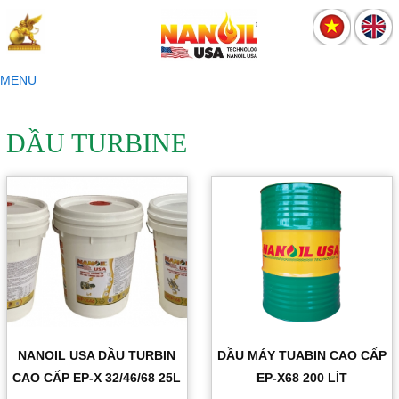
MENU
Trang chủ
Sản phẩm
DẦU TURBINE
TÀI LIỆU HƯỚNG DẪN CHUYÊN SÂU VỀ DẦU NHỚT NANOIL USA
TÀI LIỆU HƯỚNG DẪN CHUYÊN SÂU VỀ DẦU NHỚT NANOIL USA
CÔNG NGHỆ NANO
DẦU NHỜN ĐỘNG CƠ
DẦU NHỚT XE GẮN MÁY
DẦU NHỚT XE TAY GA
DẦU NHỚT XE ÔTÔ
DẦU TRỢ LỰC TAY LÁI ATF
DẦU THẮNG
NƯỚC LÀM MÁT ĐỘNG CƠ
NANOIL USA DẦU TURBIN
DẦU MÁY TUABIN CAO CẤP
DẦU ĐỘNG CƠ NANOIL USA 2T
CAO CẤP EP-X 32/46/68 25L
EP-X68 200 LÍT
MỠ CÔNG NGHIỆP