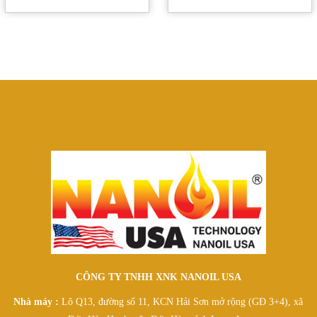
DẦU CÔNG NGHIỆP
DẦU THỦY LỰC
DẦU HỘP SỐ CHỊU TẢI & CHỊU NHIỆT
DẦU NHỚT CẦU
DẦU NÉN KHÍ TRỤC VÍT
DẦU NÉN LẠNH
DẦU CẮT KIM LOẠI & DẦU TẠO NHŨ
DẦU TRUYỀN NHIỆT
DẦU TURBINE
DẦU NHỜN CÔNG NGHIỆP
SẢN PHẨM PLUS NANO
DẦU NHỜN PLUS NANO 2T
DẦU NHỜN PLUS NANO 4T XE MÁY
DẦU NHỜN PLUS NANO ĐỘNG CƠ
DẦU NHỜN PLUS NANO THỦY LỰC
CÔNG TY TNHH XNK NANOIL USA
DẦU NHỜN PLUS NANO HỘP SỐ
PLUS NANO NƯỚC LÀM MÁT ĐỘNG CƠ
Nhà máy :
Lô Q13, đường số 11, KCN Hải Sơn mở rộng (GĐ 3+4), xã
SẢN PHẨM HULOTOIL