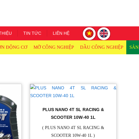
THIỆU
TIN TỨC
LIÊN HỆ
ỜN ĐỘNG CƠ
MỠ CÔNG NGHIỆP
DẦU CÔNG NGHIỆP
SẢN
PLUS NANO 4T SL RACING &
SCOOTER 10W-40 1L
( PLUS NANO 4T SL RACING &
SCOOTER 10W-40 1L )