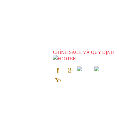
CHÍNH SÁCH VÀ QUY ĐỊNH
4), xã Đức Hòa Hạ, huyện
h Phố Hồ Chí Minh
Đang online : 5
|
Ngà