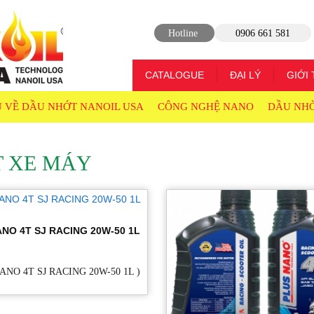
Hotline
0906 661 581
CATALOGUE
ĐẠI LÝ
GIỚI 
U VỀ DẦU NHỚT NANOIL USA
CÔNG NGHỆ NANO
DẦU NH
T XE MÁY
NO 4T SJ RACING 20W-50 1L
ANO 4T SJ RACING 20W-50 1L )