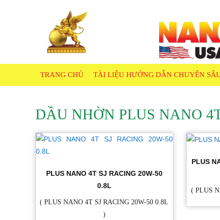
TRANG CHỦ
TÀI LIỆU HƯỚNG DẪN CHUYÊN SÂ
DẦU NHỜN PLUS NANO 4
PLUS NA
PLUS NANO 4T SJ RACING 20W-50
0.8L
( PLUS N
( PLUS NANO 4T SJ RACING 20W-50 0.8L
)