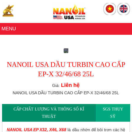
Menu
Trang Chủ
MENU
Sản Phẩm
Catalogue
Đại Lý
NANOIL USA DẦU TURBIN CAO CẤP
Giới Thiệu
EP-X 32/46/68 25L
Tin Tức
Liên hệ
Giá:
NANOIL USA DẦU TURBIN CAO CẤP EP-X 32/46/68 25L
Liên Hệ
CẤP CHẤT LƯỢNG VÀ THÔNG SỐ KĨ
SGS THỤY
THUẬT
SỸ
NANOIL USA EP X32, X46, X68
là dầu nhờn để bôi trơn các hệ