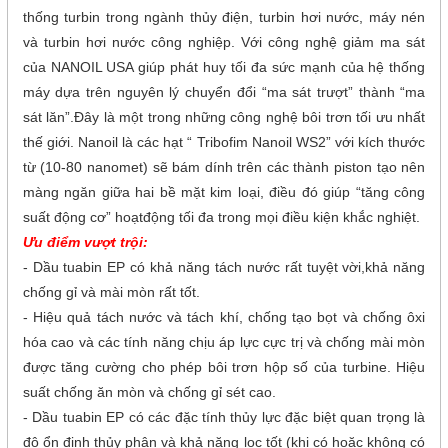
thống turbin trong ngành thủy điện, turbin hơi nước, máy nén
và turbin hơi nước công nghiệp. Với công nghệ giảm ma sát
của NANOIL USA giúp phát huy tối đa sức mạnh của hệ thống
máy dựa trên nguyên lý chuyển đổi “ma sát trượt” thành “ma
sát lăn”.Đây là một trong những công nghệ bôi trơn tối ưu nhất
thế giới. Nanoil là các hạt “ Tribofim Nanoil WS2” với kích thước
từ (10-80 nanomet) sẽ bám dính trên các thành piston tạo nên
màng ngăn giữa hai bề mặt kim loại, điều đó giúp “tăng công
suất động cơ” hoạtđộng tối đa trong mọi điều kiện khắc nghiệt.
Ưu điểm vượt trội:
- Dầu tuabin EP có khả năng tách nước rất tuyệt vời,khả năng
chống gỉ và mài mòn rất tốt.
- Hiệu quả tách nước và tách khí, chống tạo bọt và chống ôxi
hóa cao và các tính năng chịu áp lực cực trị và chống mài mòn
được tăng cường cho phép bôi trơn hộp số của turbine. Hiệu
suất chống ăn mòn và chống gỉ sét cao.
- Dầu tuabin EP có các đặc tính thủy lực đặc biệt quan trọng là
độ ổn định thủy phân và khả năng lọc tốt (khi có hoặc không có