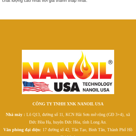
chất lượng cao nhất với giá thành thấp nhất.
CÔNG TY TNHH XNK NANOIL USA
Nhà máy :
Lô Q13, đường số 11, KCN Hải Sơn mở rộng (GĐ 3+4), xã
Đức Hòa Hạ, huyện Đức Hòa, tỉnh Long An.
Văn phòng đại diện:
17 đường số 42, Tân Tạo, Bình Tân, Thành Phố Hồ