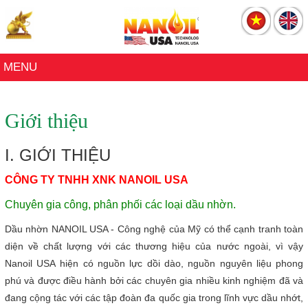
Menu
Trang Chủ
MENU
Sản Phẩm
Catalogue
Giới thiệu
Đại Lý
I. GIỚI THIỆU
Giới Thiệu
CÔNG TY TNHH XNK NANOIL USA
Tin Tức
Chuyên gia công, phân phối các loại dầu nhờn.
Liên Hệ
Dầu nhờn NANOIL USA - Công nghệ của Mỹ có thể cạnh tranh toàn
diện về chất lượng với các thương hiệu của nước ngoài, vì vậy
Nanoil USA hiện có nguồn lực dồi dào, nguồn nguyên liệu phong
phú và được điều hành bởi các chuyên gia nhiều kinh nghiệm đã và
đang cộng tác với các tập đoàn đa quốc gia trong lĩnh vực dầu nhớt,