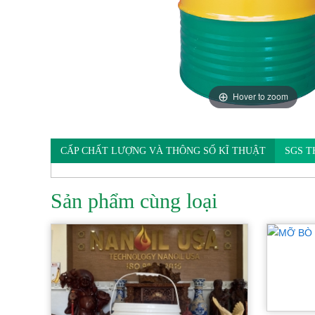
Hover to zoom
CẤP CHẤT LƯỢNG VÀ THÔNG SỐ KĨ THUẬT
SGS T
Sản phẩm cùng loại