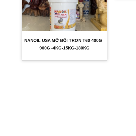
NANOIL USA MỠ BÔI TRƠN T60 400G -
900G -4KG-15KG-180KG
CÔNG TY TNHH XNK NANOIL USA
Nhà máy :
Lô Q13, đường số 11, KCN Hải Sơn mở rộng (GĐ 3+