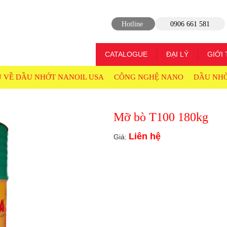
Hotline
0906 661 581
CATALOGUE
ĐẠI LÝ
GIỚI 
U VỀ DẦU NHỚT NANOIL USA
CÔNG NGHỆ NANO
DẦU NH
Mỡ bò T100 180kg
Liên hệ
Giá: