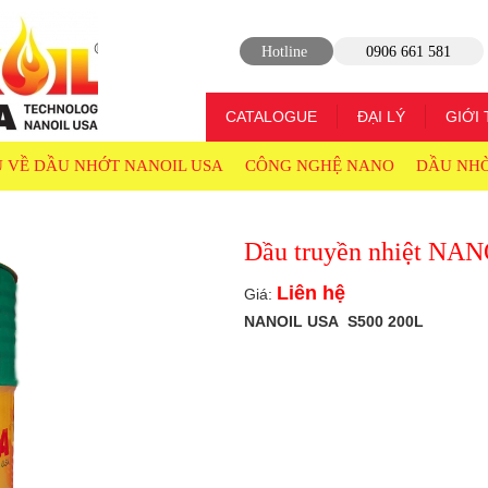
Hotline
0906 661 581
CATALOGUE
ĐẠI LÝ
GIỚI 
U VỀ DẦU NHỚT NANOIL USA
CÔNG NGHỆ NANO
DẦU NH
Dầu truyền nhiệt NAN
Liên hệ
Giá:
NANOIL USA S500 200L