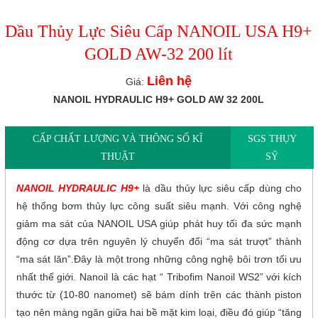
Dầu Thủy Lực Siêu Cấp NANOIL USA H9+
GOLD AW-32 200 lít
Liên hệ
Giá:
NANOIL HYDRAULIC H9+ GOLD AW 32 200L
CẤP CHẤT LƯỢNG VÀ THÔNG SỐ KĨ
SGS THỤY
THUẬT
SỸ
NANOIL HYDRAULIC H9+
là dầu thủy lực siêu cấp dùng cho
hệ thống bơm thủy lực công suất siêu mạnh. Với công nghệ
giảm ma sát của NANOIL USA giúp phát huy tối đa sức mạnh
động cơ dựa trên nguyên lý chuyển đổi “ma sát trượt” thành
“ma sát lăn”.Đây là một trong những công nghệ bôi trơn tối ưu
nhất thế giới. Nanoil là các hạt “ Tribofim Nanoil WS2” với kích
thước từ (10-80 nanomet) sẽ bám dính trên các thành piston
tạo nên màng ngăn giữa hai bề mặt kim loại, điều đó giúp “tăng