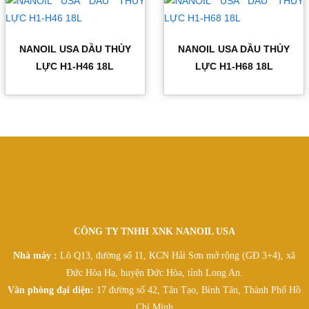
NANOIL USA DẦU THỦY
NANOIL USA DẦU THỦY
LỰC H1-H46 18L
LỰC H1-H68 18L
CÔNG TY TNHH XNK NANOIL USA
Nhà máy :
Lô Q13, đường số 11, KCN Hải Sơn mở rộng (GĐ 3+4), xã
Đức Hòa Hạ, huyện Đức Hòa, tỉnh Long An.
Văn phòng đại diện:
17 đường số 42, Tân Tạo, Bình Tân, Thành Phố Hồ
Chí Minh