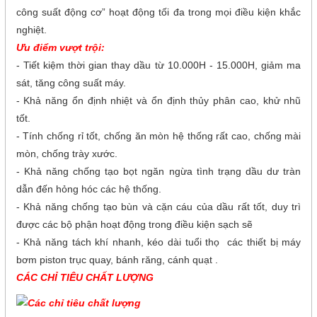
công suất động cơ” hoạt động tối đa trong mọi điều kiện khắc
nghiệt.
Ưu điểm vượt trội:
- Tiết kiệm thời gian thay dầu từ 10.000H - 15.000H, giảm ma
sát, tăng công suất máy.
- Khả năng ổn định nhiệt và ổn định thủy phân cao, khử nhũ
tốt.
- Tính chống rỉ tốt, chống ăn mòn hệ thống rất cao, chống mài
mòn, chống trày xước.
- Khả năng chống tạo bọt ngăn ngừa tình trạng dầu dư tràn
dẫn đến hỏng hóc các hệ thống.
- Khả năng chống tạo bùn và cặn cáu của dầu rất tốt, duy trì
được các bộ phận hoạt động trong điều kiện sạch sẽ
- Khả năng tách khí nhanh, kéo dài tuổi thọ các thiết bị máy
bơm piston trục quay, bánh răng, cánh quạt .
CÁC CHỈ TIÊU CHẤT LƯỢNG