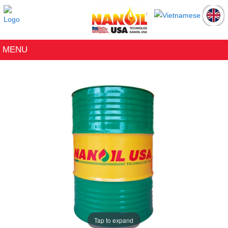
Menu
Trang Chủ
MENU
Sản Phẩm
Catalogue
Đại Lý
Giới Thiệu
Tin Tức
Liên Hệ
Tap to expand